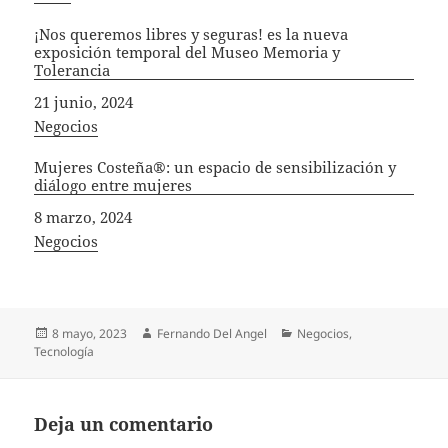
¡Nos queremos libres y seguras! es la nueva
exposición temporal del Museo Memoria y
Tolerancia
Fecha
21 junio, 2024
In relation to
Negocios
Mujeres Costeña®: un espacio de sensibilización y
diálogo entre mujeres
Fecha
8 marzo, 2024
In relation to
Negocios
Publicado
Autor
Categorías
8 mayo, 2023
Fernando Del Angel
Negocios
,
el
Tecnología
Deja un comentario