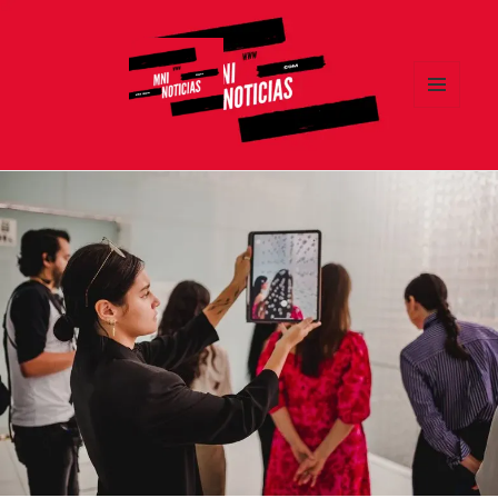
MENÚ
Y
MNI NOTICIAS
WIDGETS