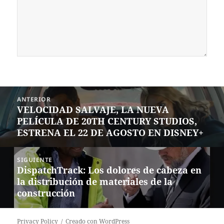
Navegación
ANTERIOR
de
VELOCIDAD SALVAJE, LA NUEVA
Entrada
entradas
PELÍCULA DE 20TH CENTURY STUDIOS,
anterior:
ESTRENA EL 22 DE AGOSTO EN DISNEY+
SIGUIENTE
DispatchTrack: Los dolores de cabeza en
Siguiente
la distribución de materiales de la
entrada:
construcción
Privacy Policy
Creado con WordPress