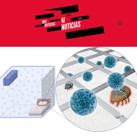
MENÚ
Y
MNI NOTICIAS
WIDGETS