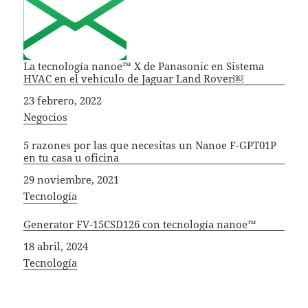
La tecnología nanoe™ X de Panasonic en Sistema
HVAC en el vehículo de Jaguar Land Rover￼
Fecha
23 febrero, 2022
In relation to
Negocios
5 razones por las que necesitas un Nanoe F-GPT01P
en tu casa u oficina
Fecha
29 noviembre, 2021
In relation to
Tecnología
Generator FV-15CSD126 con tecnología nanoe™
Fecha
18 abril, 2024
In relation to
Tecnología