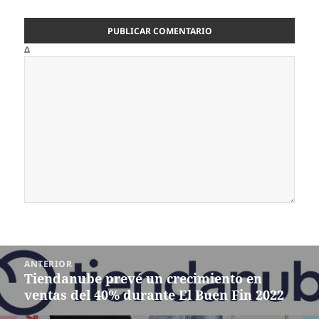
Δ
Navegación
ANTERIOR
de
Tiendanube prevé un crecimiento en
Entrada
entradas
ventas del 40% durante El Buen Fin 2022
anterior: