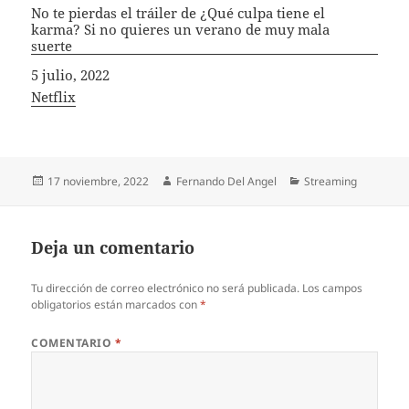
No te pierdas el tráiler de ¿Qué culpa tiene el
karma? Si no quieres un verano de muy mala
suerte
Fecha
5 julio, 2022
In relation to
Netflix
Publicado
Autor
Categorías
17 noviembre, 2022
Fernando Del Angel
Streaming
el
Deja un comentario
Tu dirección de correo electrónico no será publicada.
Los campos
obligatorios están marcados con
*
COMENTARIO
*