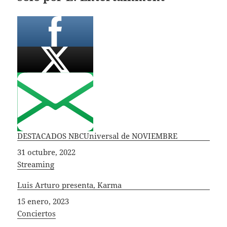
DESTACADOS NBCUniversal de NOVIEMBRE
Fecha
31 octubre, 2022
In relation to
Streaming
Luis Arturo presenta, Karma
Fecha
15 enero, 2023
In relation to
Conciertos