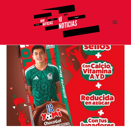
MENÚ
Y
MNI NOTICIAS
WIDGETS