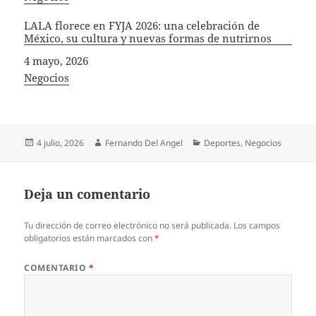
LALA florece en FYJA 2026: una celebración de
México, su cultura y nuevas formas de nutrirnos
Fecha
4 mayo, 2026
In relation to
Negocios
Publicado
Autor
Categorías
4 julio, 2026
Fernando Del Angel
Deportes
,
Negocios
el
Deja un comentario
Tu dirección de correo electrónico no será publicada.
Los campos
obligatorios están marcados con
*
COMENTARIO
*