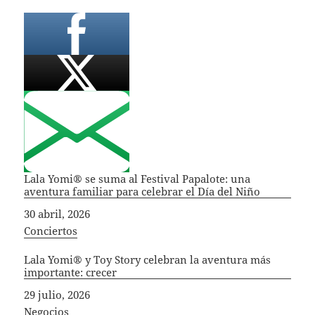
Lala Yomi® se suma al Festival Papalote: una
aventura familiar para celebrar el Día del Niño
Fecha
30 abril, 2026
In relation to
Conciertos
Lala Yomi® y Toy Story celebran la aventura más
importante: crecer
Fecha
29 julio, 2026
In relation to
Negocios