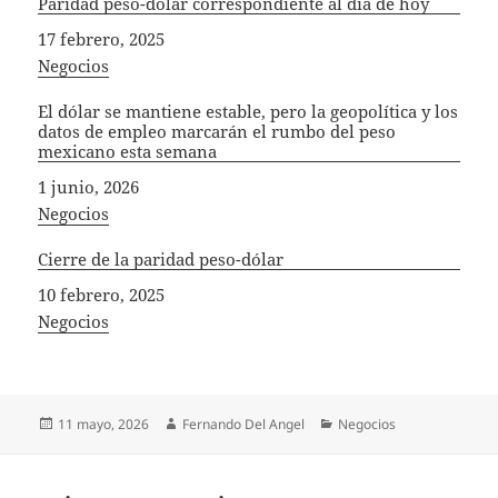
Paridad peso-dólar correspondiente al día de hoy
Fecha
17 febrero, 2025
In relation to
Negocios
El dólar se mantiene estable, pero la geopolítica y los
datos de empleo marcarán el rumbo del peso
mexicano esta semana
Fecha
1 junio, 2026
In relation to
Negocios
Cierre de la paridad peso-dólar
Fecha
10 febrero, 2025
In relation to
Negocios
Publicado
Autor
Categorías
11 mayo, 2026
Fernando Del Angel
Negocios
el