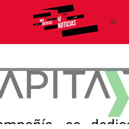
MENÚ
Y
MNI NOTICIAS
WIDGETS