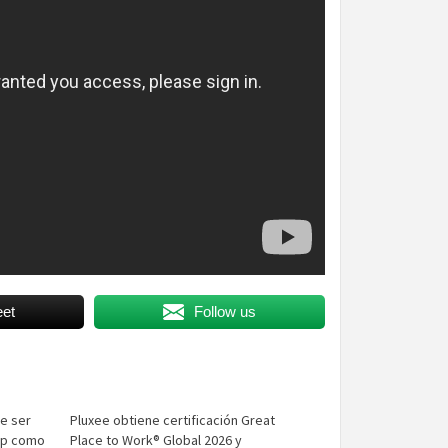
et
Follow us
de ser
Pluxee obtiene certificación Great
pp como
Place to Work® Global 2026 y