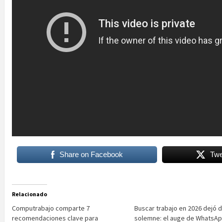
Share on Facebook
Twe
Relacionado
Computrabajo comparte 7
Buscar trabajo en 2026 dejó 
recomendaciones clave para
solemne: el auge de WhatsA