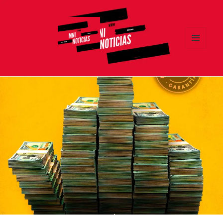
MENÚ
Y
MNI NOTICIAS
WIDGETS