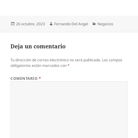
Publicado
Autor
Categorías
26 octubre, 2023
Fernando Del Angel
Negocios
el
Deja un comentario
Tu dirección de correo electrónico no será publicada.
Los campos
obligatorios están marcados con
*
COMENTARIO
*