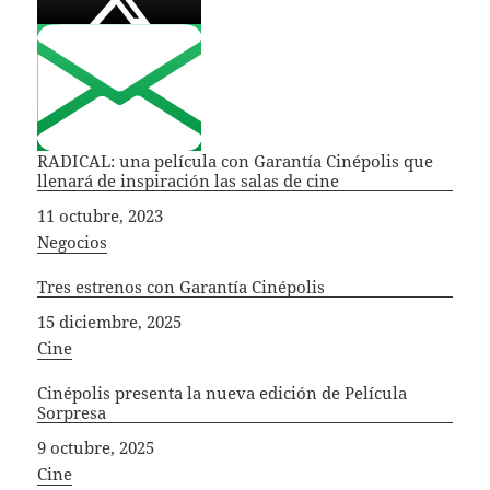
RADICAL: una película con Garantía Cinépolis que
llenará de inspiración las salas de cine
Fecha
11 octubre, 2023
In relation to
Negocios
Tres estrenos con Garantía Cinépolis
Fecha
15 diciembre, 2025
In relation to
Cine
Cinépolis presenta la nueva edición de Película
Sorpresa
Fecha
9 octubre, 2025
In relation to
Cine