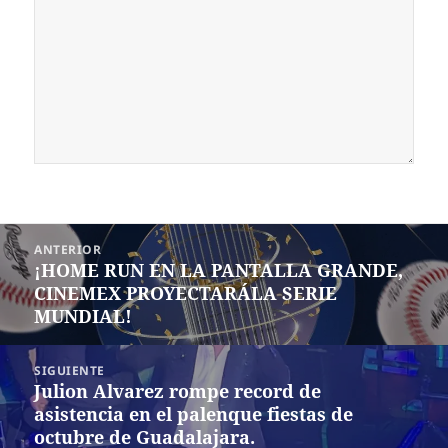
Navegación
ANTERIOR
de
¡HOME RUN EN LA PANTALLA GRANDE,
Entrada
entradas
CINEMEX PROYECTARÁLA SERIE
anterior:
MUNDIAL!
SIGUIENTE
Julion Alvarez rompe record de
Siguiente
asistencia en el palenque fiestas de
entrada:
octubre de Guadalajara.