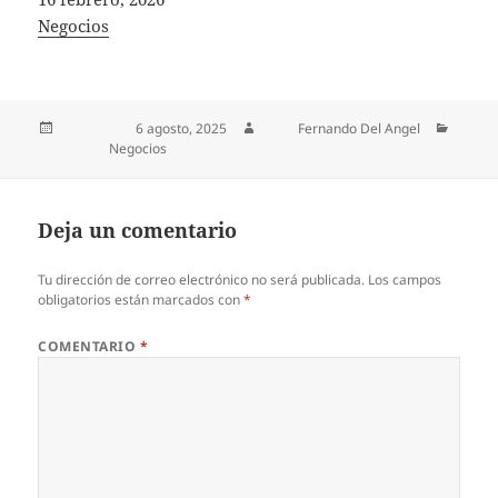
In relation to
Negocios
Publicado el
6 agosto, 2025
Autor
Fernando Del Angel
Categorías
Negocios
Deja un comentario
Tu dirección de correo electrónico no será publicada.
Los campos
obligatorios están marcados con
*
COMENTARIO
*