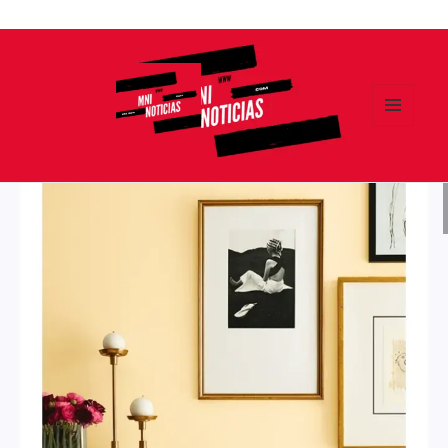
Ir
al
contenido
MENÚ
Y
MNI NOTICIAS
WIDGETS