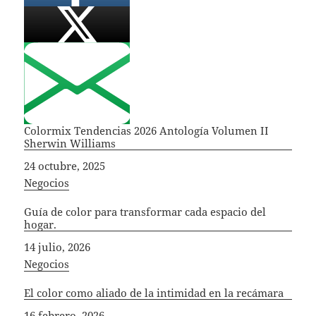
Colormix Tendencias 2026 Antología Volumen II
Sherwin Williams
Fecha
24 octubre, 2025
In relation to
Negocios
Guía de color para transformar cada espacio del
hogar.
Fecha
14 julio, 2026
In relation to
Negocios
El color como aliado de la intimidad en la recámara
Fecha
16 febrero, 2026