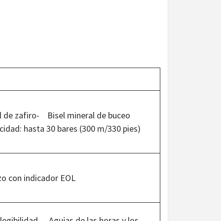
de zafiro- Bisel mineral de buceo
idad: hasta 30 bares (300 m/330 pies)
zo con indicador EOL
legibilidad- Agujas de las horas y los