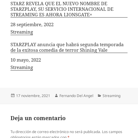
STARZ REVELA QUE EL NUEVO NOMBRE DE
STARZPLAY, SU SERVICIO INTERNACIONAL DE
STREAMING ES AHORA LIONSGATE+
Fecha
28 septiembre, 2022
In relation to
Streaming
STARZPLAY anuncia que habrá segunda temporada
de la exitosa comedia de terror Shining Vale
Fecha
10 mayo, 2022
In relation to
Streaming
Publicado
Autor
Categorías
17 noviembre, 2021
Fernando Del Angel
Streaming
el
Deja un comentario
Tu dirección de correo electrónico no será publicada.
Los campos
obligatorios están marcados con
*