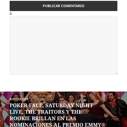
Δ
Navegación
ANTERIOR
de
POKER FACE, SATURDAY NIGHT
Entrada
entradas
LIVE, THE TRAITORS Y THE
anterior:
ROOKIE BRILLAN EN LAS
NOMINACIONES AL PREMIO EMMY®