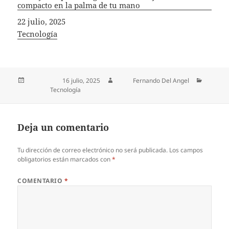
compacto en la palma de tu mano
Fecha
22 julio, 2025
In relation to
Tecnología
Publicado el
16 julio, 2025
Autor
Fernando Del Angel
Categorías
Tecnología
Deja un comentario
Tu dirección de correo electrónico no será publicada.
Los campos
obligatorios están marcados con
*
COMENTARIO
*