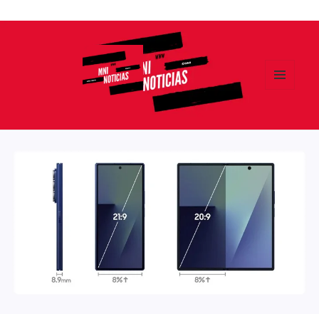
Ir
al
contenido
MENÚ
Y
MNI NOTICIAS
WIDGETS