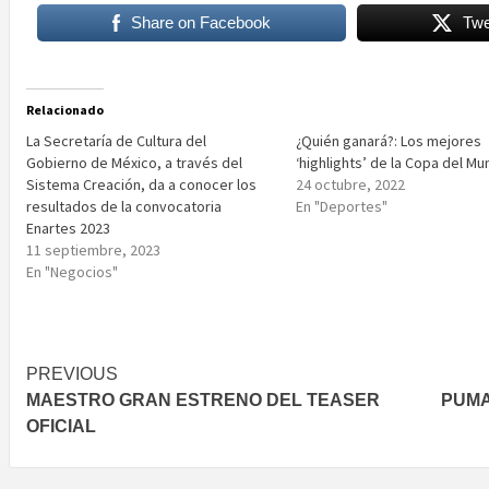
Share on Facebook
Twe
Relacionado
La Secretaría de Cultura del
¿Quién ganará?: Los mejores
Gobierno de México, a través del
‘highlights’ de la Copa del M
Sistema Creación, da a conocer los
24 octubre, 2022
resultados de la convocatoria
En "Deportes"
Enartes 2023
11 septiembre, 2023
En "Negocios"
Post
PREVIOUS
MAESTRO GRAN ESTRENO DEL TEASER
PUMA
navigation
OFICIAL