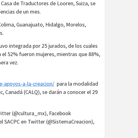
 Casa de Traductores de Looren, Suiza, se
idencias de un mes.
Colima, Guanajuato, Hidalgo, Morelos,
os.
vo integrada por 25 jurados, de los cuales
an el 52% fueron mujeres, mientras que 88%,
mera vez.
e-apoyos-a-la-creacion/
para la modalidad
c, Canadá (CALQ), se darán a conocer el 29
Twitter (@cultura_mx), Facebook
del SACPC en Twitter (@SistemaCreacion),
.