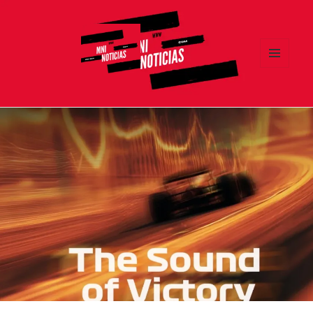
MENÚ
Y
MNI NOTICIAS
WIDGETS