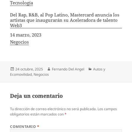
In relation to
Tecnología
Del Rap, R&B, al Pop Latino, Mastercard anuncia los
artistas que inaugurarán su Aceleradora de talento
Web3
Fecha
14 marzo, 2023
In relation to
Negocios
Publicado
Autor
Categorías
24 octubre, 2025
Fernando Del Angel
Autos y
el
Ecomovilidad
,
Negocios
Deja un comentario
Tu dirección de correo electrónico no será publicada.
Los campos
obligatorios están marcados con
*
COMENTARIO
*