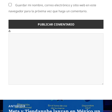
Guardar mi nombre, correo electrónico y sitio web en este
navegador para la próxima vez que haga un comentario.
Δ
Navegación
ANTERIOR
de
Meta y Tiendanube lanzan en México un
Entrada