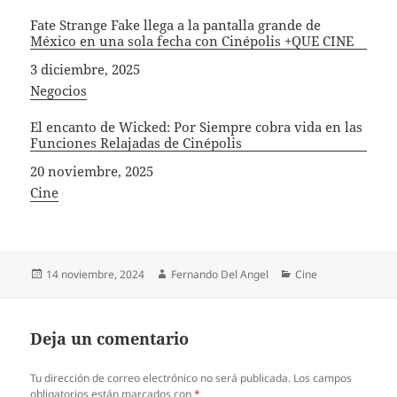
Fate Strange Fake llega a la pantalla grande de
México en una sola fecha con Cinépolis +QUE CINE
Fecha
3 diciembre, 2025
In relation to
Negocios
El encanto de Wicked: Por Siempre cobra vida en las
Funciones Relajadas de Cinépolis
Fecha
20 noviembre, 2025
In relation to
Cine
Publicado
Autor
Categorías
14 noviembre, 2024
Fernando Del Angel
Cine
el
Deja un comentario
Tu dirección de correo electrónico no será publicada.
Los campos
obligatorios están marcados con
*