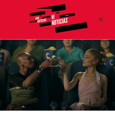
MENÚ
Y
MNI NOTICIAS
WIDGETS