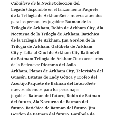
Caballero de la Noche
Colección del
Legado
(disponible en el lanzamiento)
Paquete
de la Trilogía de Arkham
Siete nuevos atuendos
para los personajes jugables:
Batman de la
Trilogía de Arkham
,
Robin de Arkham City
,
Ala
Nocturna de la Trilogía de Arkham
,
Batichica
de la Trilogía de Arkham
,
Jim Gordon de la
Trilogía de Arkham
,
Gatúbela de Arkham
City
y
Talia al Ghul de Arkham City
.
Batimóvil
de Batman: Trilogía de Arkham
Cinco accesorios
de la Baticueva:
Diorama del Asilo
Arkham
,
Planos de Arkham City
,
Televisión del
Guasón
,
Estatua de Lady Gótica
y
Trofeo del
Acertijo
.
Paquete de Batman del futuro
Siete
nuevos atuendos para los personajes
jugables:
Batman del futuro
,
Robin de Batman
del futuro
,
Ala Nocturna de Batman del
futuro
,
Batichica de Batman del futuro
,
Jim
Gordon de Batman del futuro
,
Gatúbela de