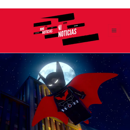
Ir
al
contenido
MENÚ
Y
MNI NOTICIAS
WIDGETS