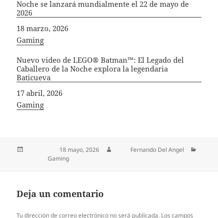
Noche se lanzará mundialmente el 22 de mayo de
2026
Fecha
18 marzo, 2026
In relation to
Gaming
Nuevo video de LEGO® Batman™: El Legado del
Caballero de la Noche explora la legendaria
Baticueva
Fecha
17 abril, 2026
In relation to
Gaming
Publicado el
18 mayo, 2026
Autor
Fernando Del Angel
Categorías
Gaming
Deja un comentario
Tu dirección de correo electrónico no será publicada.
Los campos