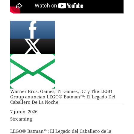
Warner Bros. Games, TT Games, DC y The LEGO
Group anuncian LEGO® Batman™: El Legado Del
Caballero De La Noche
Fecha
7 junio, 2026
In relation to
Streaming
LEGO® Batman™: El Legado del Caballero de la