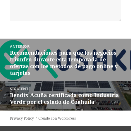
Navegación
ANTERIOR
de
Recomendaciones para que los negocios
Entrada
entradas
triunfen durante esta temporada de
anterior:
ofertas con los métodos de pago online y
tarjetas
SIGUIENTE
Bendix Acuña certificada como Industria
Siguiente
Verde por el estado de Coahuila
entrada:
Privacy Policy
Creado con WordPress