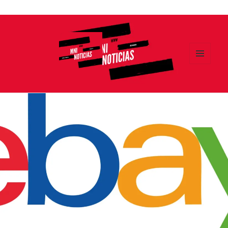
Ir
al
contenido
MENÚ
Y
MNI NOTICIAS
WIDGETS