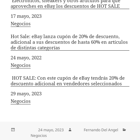
Electrónicos, sneakers y otros artículos para que
aproveches en eBay los descuentos de HOT SALE
Fecha
17 mayo, 2023
In relation to
Negocios
Hot Sale: eBay lanza cupón de 20% de descuento,
adicional a sus descuentos de hasta 60% en artículos
de distintas categorías
Fecha
24 mayo, 2022
In relation to
Negocios
HOT SALE: Con este cupón de eBay tendrás 20% de
descuento adicional en vendedores seleccionados
Fecha
29 mayo, 2023
In relation to
Negocios
Publicado el
24 mayo, 2023
Autor
Fernando Del Angel
Categorías
Negocios