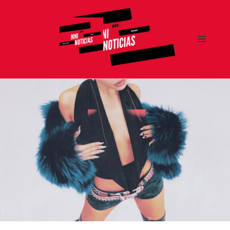
MENÚ
Y
MNI NOTICIAS
WIDGETS