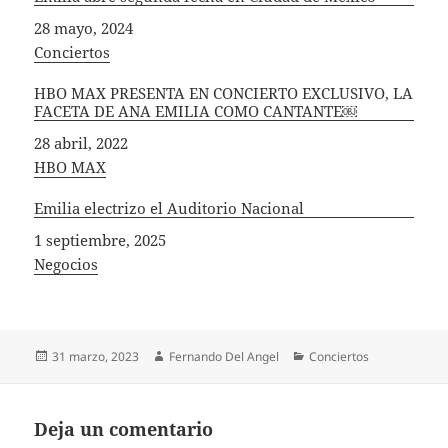
Fecha
28 mayo, 2024
In relation to
Conciertos
HBO MAX PRESENTA EN CONCIERTO EXCLUSIVO, LA
FACETA DE ANA EMILIA COMO CANTANTE￼
Fecha
28 abril, 2022
In relation to
HBO MAX
Emilia electrizo el Auditorio Nacional
Fecha
1 septiembre, 2025
In relation to
Negocios
Publicado
Autor
Categorías
31 marzo, 2023
Fernando Del Angel
Conciertos
el
Deja un comentario