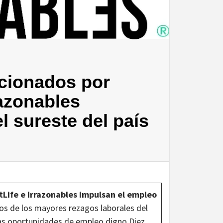
cionados por
razonables
l sureste del país
ife e Irrazonables impulsan el empleo
os de los mayores rezagos laborales del
pocas oportunidades de empleo digno.Diez