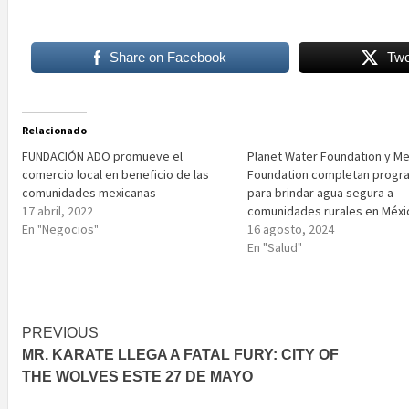
Share on Facebook
Twe
Relacionado
FUNDACIÓN ADO promueve el
Planet Water Foundation y Me
comercio local en beneficio de las
Foundation completan progr
comunidades mexicanas
para brindar agua segura a
17 abril, 2022
comunidades rurales en Méxi
En "Negocios"
16 agosto, 2024
En "Salud"
Post
PREVIOUS
MR. KARATE LLEGA A FATAL FURY: CITY OF
navigation
THE WOLVES ESTE 27 DE MAYO