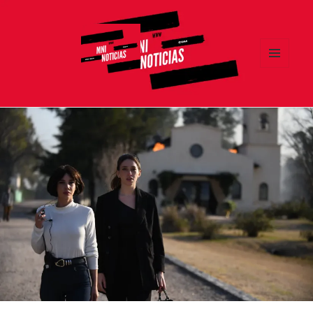
MENÚ
Y
MNI NOTICIAS
WIDGETS