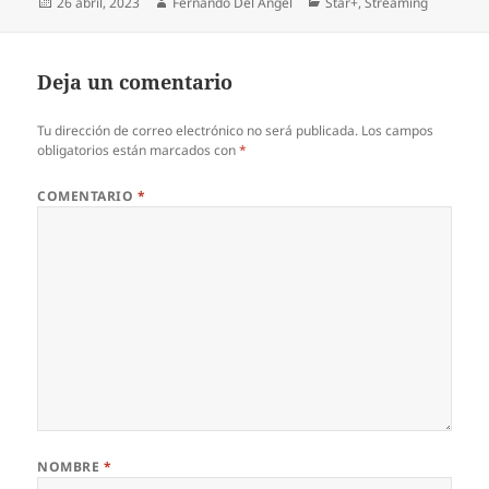
Publicado
Autor
Categorías
26 abril, 2023
Fernando Del Angel
Star+
,
Streaming
el
Deja un comentario
Tu dirección de correo electrónico no será publicada.
Los campos
obligatorios están marcados con
*
COMENTARIO
*
NOMBRE
*