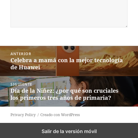
Navegación
ANTERIOR
de
Celebra a mamá con la mejor tecnología
Entrada
entradas
de Huawei
anterior:
SIGUIENTE
Día de la Niñez: ¿por qué son cruciales
Siguiente
los primeros tres años de primaria?
entrada:
Privacy Policy
Creado con WordPress
Salir de la versión móvil