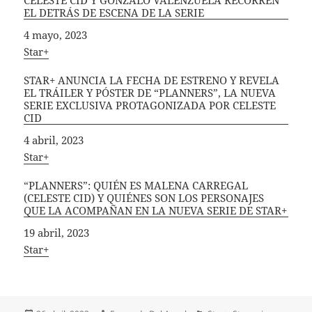
CELESTE CID Y GONZALO VALENZUELA RECORREN
EL DETRÁS DE ESCENA DE LA SERIE
Fecha
4 mayo, 2023
In relation to
Star+
STAR+ ANUNCIA LA FECHA DE ESTRENO Y REVELA
EL TRÁILER Y PÓSTER DE “PLANNERS”, LA NUEVA
SERIE EXCLUSIVA PROTAGONIZADA POR CELESTE
CID
Fecha
4 abril, 2023
In relation to
Star+
“PLANNERS”: QUIÉN ES MALENA CARREGAL
(CELESTE CID) Y QUIÉNES SON LOS PERSONAJES
QUE LA ACOMPAÑAN EN LA NUEVA SERIE DE STAR+
Fecha
19 abril, 2023
In relation to
Star+