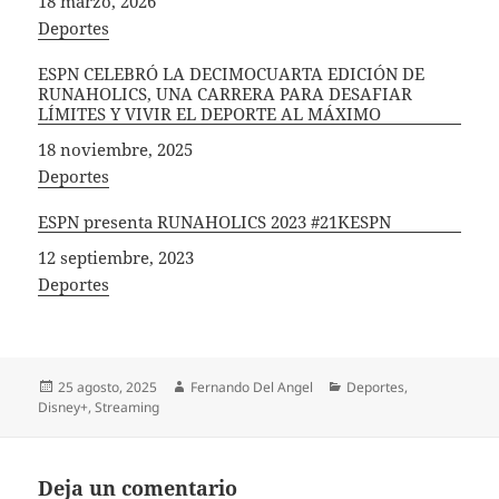
Fecha
18 marzo, 2026
In relation to
Deportes
ESPN CELEBRÓ LA DECIMOCUARTA EDICIÓN DE
RUNAHOLICS, UNA CARRERA PARA DESAFIAR
LÍMITES Y VIVIR EL DEPORTE AL MÁXIMO
Fecha
18 noviembre, 2025
In relation to
Deportes
ESPN presenta RUNAHOLICS 2023 #21KESPN
Fecha
12 septiembre, 2023
In relation to
Deportes
Publicado
Autor
Categorías
25 agosto, 2025
Fernando Del Angel
Deportes
,
el
Disney+
,
Streaming
Deja un comentario