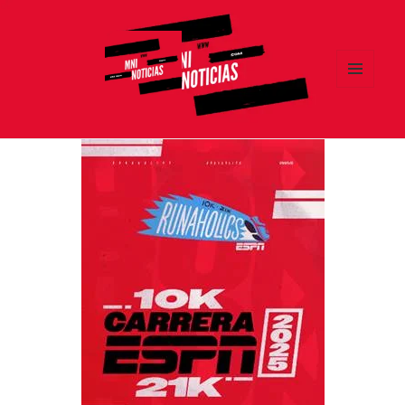
MENÚ
Y
MNI NOTICIAS
WIDGETS