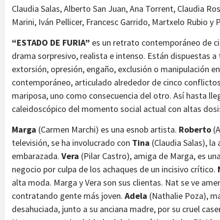
Claudia Salas, Alberto San Juan, Ana Torrent, Claudia Ro
Marini, Iván Pellicer, Francesc Garrido, Martxelo Rubio y 
“ESTADO DE FURIA”
es un retrato contemporáneo de cin
drama sorpresivo, realista e intenso. Están dispuestas a
extorsión, opresión, engaño, exclusión o manipulación e
contemporáneo, articulado alrededor de cinco conflicto
mariposa, uno como consecuencia del otro. Así hasta lle
caleidoscópico del momento social actual con altas dosis
Marga
(Carmen Marchi) es una esnob artista.
Roberto
(A
televisión, se ha involucrado con
Tina
(Claudia Salas), la
embarazada.
Vera
(Pilar Castro), amiga de Marga, es una
negocio por culpa de los achaques de un incisivo crítico.
alta moda. Marga y Vera son sus clientas. Nat se ve ame
contratando gente más joven.
Adela
(Nathalie Poza), ma
desahuciada, junto a su anciana madre, por su cruel case