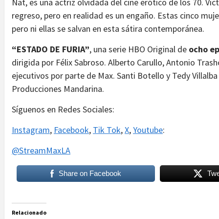
Nat, es una actriz olvidada del cine erótico de los 70. Vic
regreso, pero en realidad es un engaño. Estas cinco mujer
pero ni ellas se salvan en esta sátira contemporánea.
“ESTADO DE FURIA”
, una serie HBO Original de
ocho ep
dirigida por Félix Sabroso. Alberto Carullo, Antonio Tra
ejecutivos por parte de Max. Santi Botello y Tedy Villalb
Producciones Mandarina.
Síguenos en Redes Sociales:
Instagram
,
Facebook
,
Tik Tok
,
X
,
Youtube
:
@StreamMaxLA
Share on Facebook
Twe
Relacionado