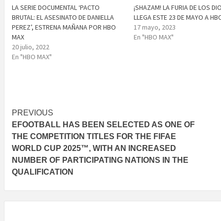
LA SERIE DOCUMENTAL ‘PACTO
¡SHAZAM! LA FURIA DE LOS DI
BRUTAL: EL ASESINATO DE DANIELLA
LLEGA ESTE 23 DE MAYO A HB
PEREZ’, ESTRENA MAÑANA POR HBO
17 mayo, 2023
MAX
En "HBO MAX"
20 julio, 2022
En "HBO MAX"
Post
PREVIOUS
EFOOTBALL HAS BEEN SELECTED AS ONE OF
navigation
THE COMPETITION TITLES FOR THE FIFAE
WORLD CUP 2025™, WITH AN INCREASED
NUMBER OF PARTICIPATING NATIONS IN THE
QUALIFICATION