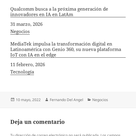
Qualcomm busca a la próxima generación de
innovadores en IA en LatAm
Fecha
31 marzo, 2026
In relation to
Negocios
MediaTek impulsa la transformación digital en
Latinoamérica con Genio 360, su nueva plataforma
IoT con IA en el edge
Fecha
11 febrero, 2026
In relation to
Tecnología
Publicado
Autor
Categorías
10 mayo, 2022
Fernando Del Angel
Negocios
el
Deja un comentario
Tu dirección de correo electrónico no será publicada.
Los campos