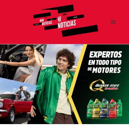
MENÚ
Y
MNI NOTICIAS
WIDGETS