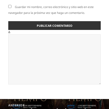
Guardar mi nombre, correo electrónico y sitio web en este
navegador para la próxima vez que haga un comentario.
Δ
Navegación
ANTERIOR
de