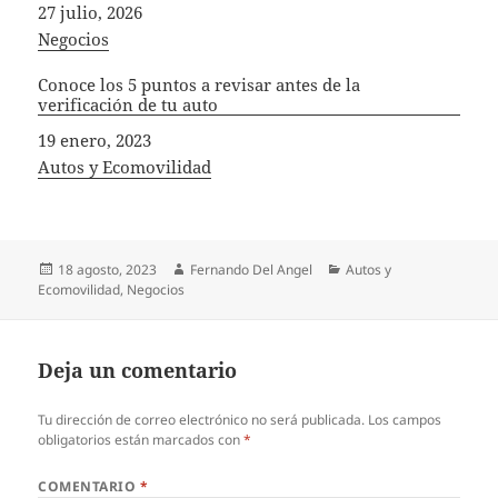
Fecha
27 julio, 2026
In relation to
Negocios
Conoce los 5 puntos a revisar antes de la
verificación de tu auto
Fecha
19 enero, 2023
In relation to
Autos y Ecomovilidad
Publicado
Autor
Categorías
18 agosto, 2023
Fernando Del Angel
Autos y
el
Ecomovilidad
,
Negocios
Deja un comentario
Tu dirección de correo electrónico no será publicada.
Los campos
obligatorios están marcados con
*
COMENTARIO
*