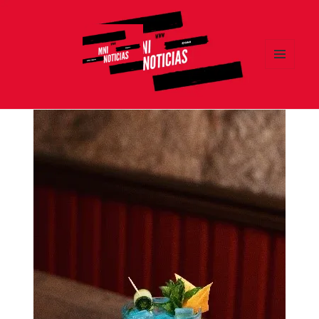
MENÚ
Y
MNI NOTICIAS
WIDGETS