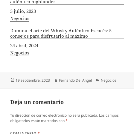
auténtico highlander
Fecha
3 julio, 2023
In relation to
Negocios
Domina el arte del Whisky Auténtico Escocés: 5
consejos para disfrutarlo al máximo
Fecha
24 abril, 2024
In relation to
Negocios
Publicado
Autor
Categorías
19 septiembre, 2023
Fernando Del Angel
Negocios
el
Deja un comentario
Tu dirección de correo electrónico no será publicada.
Los campos
obligatorios están marcados con
*
COMENTARIO
*