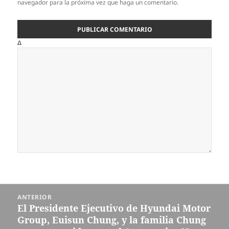
navegador para la próxima vez que haga un comentario.
Δ
Navegación
ANTERIOR
de
El Presidente Ejecutivo de Hyundai Motor
Entrada
entradas
Group, Euisun Chung, y la familia Chung
anterior: