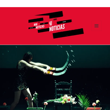
Ir
al
contenido
MENÚ
Y
MNI NOTICIAS
WIDGETS