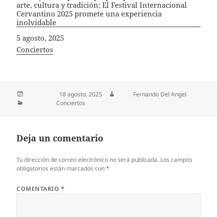
arte, cultura y tradición: El Festival Internacional
Cervantino 2025 promete una experiencia
inolvidable​
Fecha
5 agosto, 2025
In relation to
Conciertos
Publicado el
18 agosto, 2025
Autor
Fernando Del Angel
Categorías
Conciertos
Deja un comentario
Tu dirección de correo electrónico no será publicada.
Los campos
obligatorios están marcados con
*
COMENTARIO
*