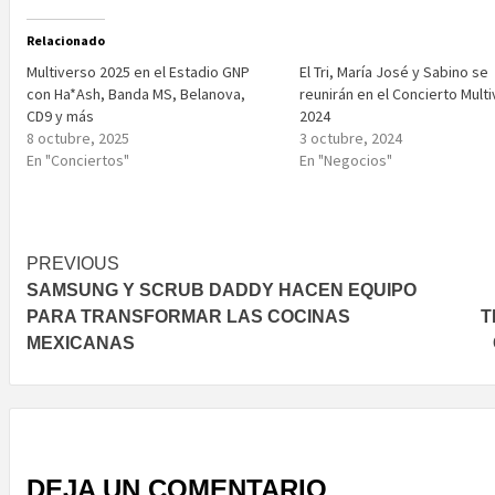
Relacionado
Multiverso 2025 en el Estadio GNP
El Tri, María José y Sabino se
con Ha*Ash, Banda MS, Belanova,
reunirán en el Concierto Mult
CD9 y más
2024
8 octubre, 2025
3 octubre, 2024
En "Conciertos"
En "Negocios"
Post
PREVIOUS
SAMSUNG Y SCRUB DADDY HACEN EQUIPO
navigation
PARA TRANSFORMAR LAS COCINAS
T
MEXICANAS
DEJA UN COMENTARIO