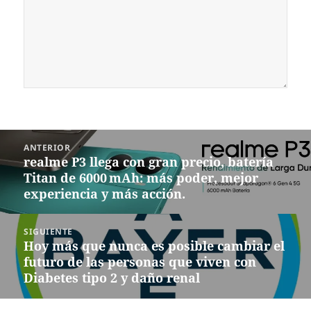
Navegación
ANTERIOR
de
realme P3 llega con gran precio, batería
Entrada
entradas
Titan de 6000 mAh: más poder, mejor
anterior:
experiencia y más acción.
SIGUIENTE
Hoy más que nunca es posible cambiar el
Siguiente
futuro de las personas que viven con
entrada:
Diabetes tipo 2 y daño renal