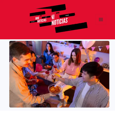
MENÚ
Y
MNI NOTICIAS
WIDGETS