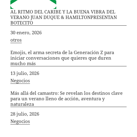
AL RITMO DEL CARIBE Y LA BUENA VIBRA DEL
VERANO JUAN DUQUE & HAMILTONPRESENTAN
BOTECITO
Fecha
30 enero, 2026
In relation to
otros
Emojis, el arma secreta de la Generación Z para
iniciar conversaciones que quieres que duren
mucho más
Fecha
13 julio, 2026
In relation to
Negocios
Más allá del camastro: Se revelan los destinos clave
para un verano lleno de acción, aventura y
naturaleza
Fecha
28 julio, 2026
In relation to
Negocios