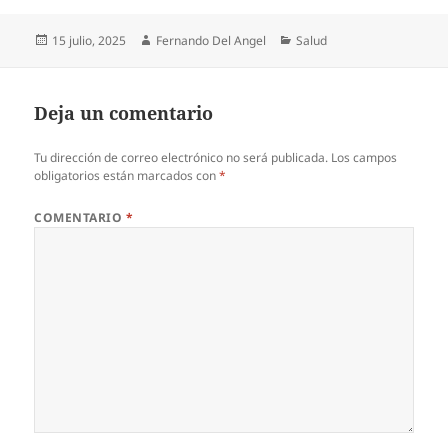
Publicado
Autor
Categorías
15 julio, 2025
Fernando Del Angel
Salud
el
Deja un comentario
Tu dirección de correo electrónico no será publicada.
Los campos
obligatorios están marcados con
*
COMENTARIO
*