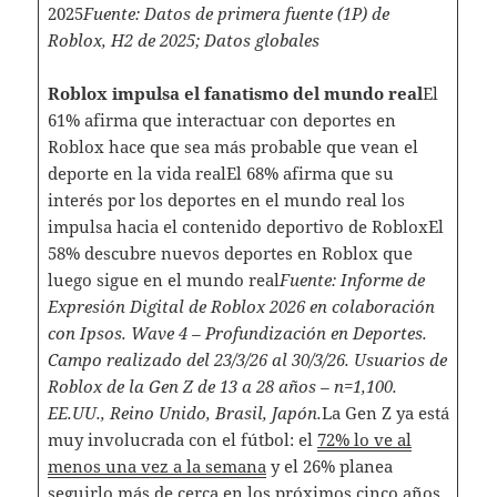
2025
Fuente: Datos de primera fuente (1P) de
Roblox, H2 de 2025; Datos globales
Roblox impulsa el fanatismo del mundo real
El
61% afirma que interactuar con deportes en
Roblox hace que sea más probable que vean el
deporte en la vida realEl 68% afirma que su
interés por los deportes en el mundo real los
impulsa hacia el contenido deportivo de RobloxEl
58% descubre nuevos deportes en Roblox que
luego sigue en el mundo real
Fuente: Informe de
Expresión Digital de Roblox 2026 en colaboración
con Ipsos. Wave 4 – Profundización en Deportes.
Campo realizado del 23/3/26 al 30/3/26. Usuarios de
Roblox de la Gen Z de 13 a 28 años – n=1,100.
EE.UU., Reino Unido, Brasil, Japón.
La Gen Z ya está
muy involucrada con el fútbol: el
72% lo ve al
menos una vez a la semana
y el 26% planea
seguirlo más de cerca en los próximos cinco años.