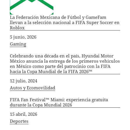
La Federación Mexicana de Fútbol y GameFam
llevan a la selección nacional a FIFA Super Soccer en
Roblox
Fecha
5 junio, 2026
In relation to
Gaming
Celebrando una década en el país, Hyundai Motor
México anuncia la entrega de los primeros vehículos
en México como parte del patrocinio con la FIFA
hacia la Copa Mundial de la FIFA 2026™
Fecha
12 julio, 2024
In relation to
Autos y Ecomovilidad
FIFA Fan Festival™ Miami: experiencia gratuita
durante la Copa Mundial 2026
Fecha
15 abril, 2026
In relation to
Deportes