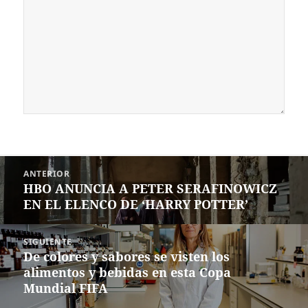
Navegación
ANTERIOR
de
HBO ANUNCIA A PETER SERAFINOWICZ
Entrada
entradas
EN EL ELENCO DE ‘HARRY POTTER’
anterior:
SIGUIENTE
De colores y sabores se visten los
Siguiente
alimentos y bebidas en esta Copa
entrada:
Mundial FIFA