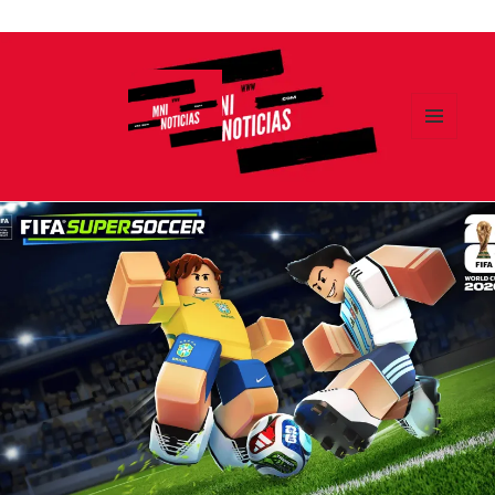
Ir
al
contenido
MENÚ
Y
MNI NOTICIAS
WIDGETS