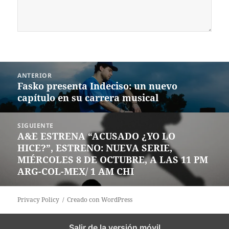
Navegación
ANTERIOR
de
Fasko presenta Indeciso: un nuevo
Entrada
entradas
capítulo en su carrera musical
anterior:
SIGUIENTE
A&E ESTRENA “ACUSADO ¿YO LO
Siguiente
HICE?”, ESTRENO: NUEVA SERIE,
entrada:
MIÉRCOLES 8 DE OCTUBRE, A LAS 11 PM
ARG-COL-MEX/ 1 AM CHI
Privacy Policy
Creado con WordPress
Salir de la versión móvil