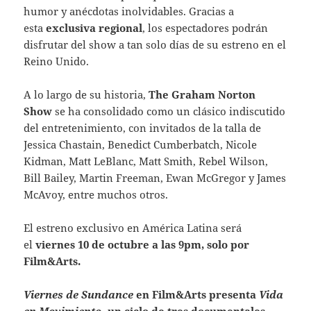
humor y anécdotas inolvidables. Gracias a
esta
exclusiva regional
, los espectadores podrán
disfrutar del show a tan solo días de su estreno en el
Reino Unido.
A lo largo de su historia,
The Graham Norton
Show
se ha consolidado como un clásico indiscutido
del entretenimiento, con invitados de la talla de
Jessica Chastain, Benedict Cumberbatch, Nicole
Kidman, Matt LeBlanc, Matt Smith, Rebel Wilson,
Bill Bailey, Martin Freeman, Ewan McGregor y James
McAvoy, entre muchos otros.
El estreno exclusivo en América Latina será
el
viernes 10 de octubre a las 9pm, solo por
Film&Arts.
Viernes de Sundance
en
Film&Arts presenta
Vida
en Movimiento,
un ciclo de tres documentales