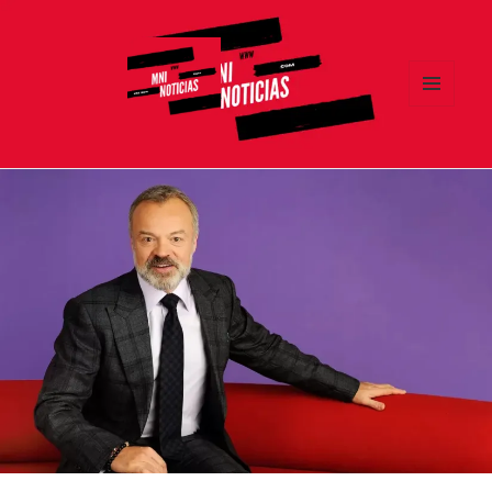
MENÚ
Y
MNI NOTICIAS
WIDGETS