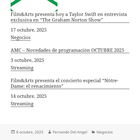
Film&Arts presenta hoy a Taylor Swift en entrevista
exclusiva en “The Graham Norton Show”
Fecha
17 octubre, 2025
In relation to
Negocios
AMC – Novedades de programación OCTUBRE 2025
Fecha
3 octubre, 2025
In relation to
Streaming
Film&Arts presenta el concierto especial “Nôtre-
Dame: el renacimiento”
Fecha
14 octubre, 2025
In relation to
Streaming
Publicado
Autor
Categorías
8 octubre, 2025
Fernando Del Angel
Negocios
el