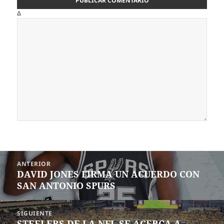
Δ
Navegación
ANTERIOR
de
DAVID JONES FIRMA UN ACUERDO CON
Entrada
entradas
SAN ANTONIO SPURS
anterior:
SIGUIENTE
STEELERS DE LA NFL SE ACERCA A
Siguiente