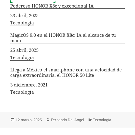
Poderoso HONOR X8c y excepcional IA
Fecha
23 abril, 2025
In relation to
Tecnología
MagicOS 9.0 en el HONOR X8c: IA al alcance de tu
mano
Fecha
25 abril, 2025
In relation to
Tecnología
Llega a México el smartphone con una velocidad de
carga extraordinaria, el HONOR 50 Lite
Fecha
3 diciembre, 2021
In relation to
Tecnología
Publicado
Autor
Categorías
12 marzo, 2025
Fernando Del Angel
Tecnología
el