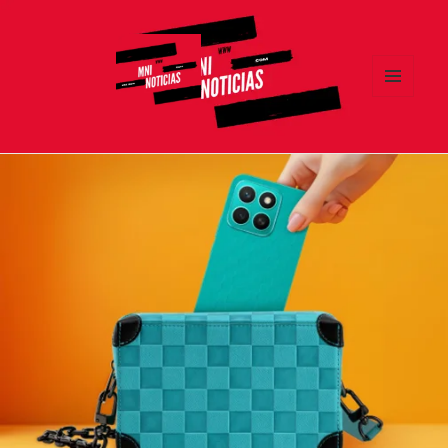
MENÚ
Y
MNI NOTICIAS
WIDGETS