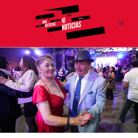
MENÚ
Y
MNI NOTICIAS
WIDGETS