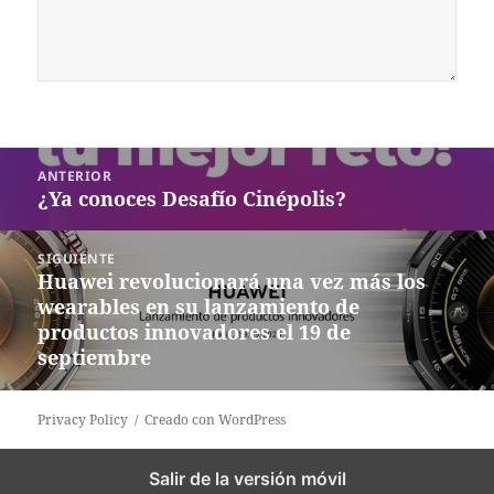
Navegación
ANTERIOR
de
¿Ya conoces Desafío Cinépolis?
Entrada
entradas
anterior:
SIGUIENTE
Huawei revolucionará una vez más los
Siguiente
wearables en su lanzamiento de
entrada:
productos innovadores el 19 de
septiembre
Privacy Policy
Creado con WordPress
Salir de la versión móvil