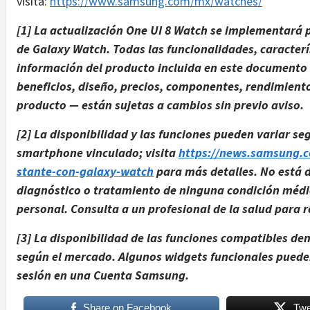
visita:
https://www.samsung.com/mx/watches/
​
[1] La actualización One UI 8 Watch se implementará
de Galaxy Watch. Todas las funcionalidades, caracterí
información del producto incluida en este documento 
beneficios, diseño, precios, componentes, rendimiento
producto — están sujetas a cambios sin previo aviso.
[2] La disponibilidad y las funciones pueden variar se
smartphone vinculado; visita
https://news.samsung.co
stant​e-con​-gala​xy-wa​tch
para más detalles. No está d
diagnóstico o tratamiento de ninguna condición médica
personal. Consulta a un profesional de la salud para r
[3] La disponibilidad de las funciones compatibles den
según el mercado. Algunos widgets funcionales pueden 
sesión en una Cuenta Samsung.
Share on Facebook
Twe