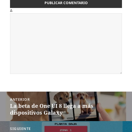
Δ
Navegación
ANTERIOR
de
La beta de One UI 8 llega a más
Entrada
entradas
dispositivos Galaxy
anterior:
SIGUIENTE