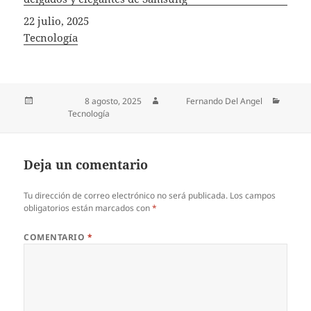
Fecha
22 julio, 2025
In relation to
Tecnología
Publicado el
8 agosto, 2025
Autor
Fernando Del Angel
Categorías
Tecnología
Deja un comentario
Tu dirección de correo electrónico no será publicada.
Los campos
obligatorios están marcados con
*
COMENTARIO
*