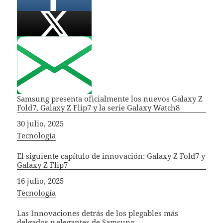
Samsung presenta oficialmente los nuevos Galaxy Z
Fold7, Galaxy Z Flip7 y la serie Galaxy Watch8
Fecha
30 julio, 2025
In relation to
Tecnología
El siguiente capítulo de innovación: Galaxy Z Fold7 y
Galaxy Z Flip7
Fecha
16 julio, 2025
In relation to
Tecnología
Las Innovaciones detrás de los plegables más
delgados y elegantes de Samsung