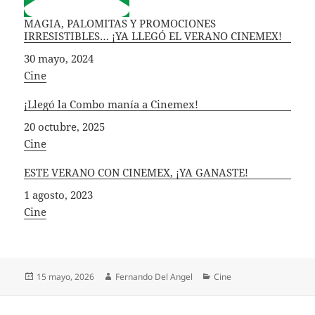
MAGIA, PALOMITAS Y PROMOCIONES
IRRESISTIBLES… ¡YA LLEGÓ EL VERANO CINEMEX!
Fecha
30 mayo, 2024
In relation to
Cine
¡Llegó la Combo manía a Cinemex!
Fecha
20 octubre, 2025
In relation to
Cine
ESTE VERANO CON CINEMEX, ¡YA GANASTE!
Fecha
1 agosto, 2023
In relation to
Cine
Publicado
Autor
Categorías
15 mayo, 2026
Fernando Del Angel
Cine
el