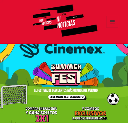
MENÚ
Y
MNI NOTICIAS
WIDGETS