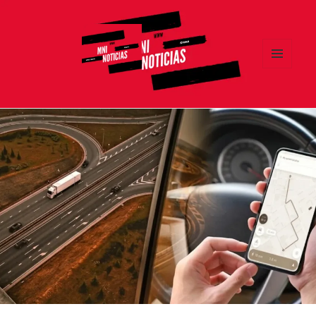
MENÚ
Y
MNI NOTICIAS
WIDGETS