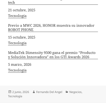
tech
Fecha
21 octubre, 2025
In relation to
Tecnología
Previo a MWC 2026, HONOR muestra su innovador
ROBOT PHONE
Fecha
15 octubre, 2025
In relation to
Tecnología
MediaTek Dimensity 9500 gana el premio “Producto
y Solución Innovadora” en los GTI Awards 2026
Fecha
5 marzo, 2026
In relation to
Tecnología
Publicado
Autor
Categorías
2 junio, 2026
Fernando Del Angel
Negocios
,
el
Tecnología