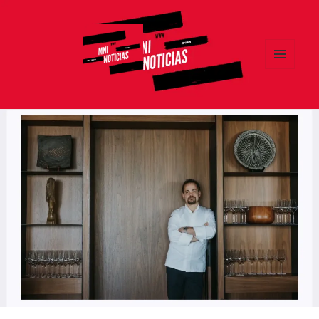
MENÚ
Y
MNI NOTICIAS
WIDGETS