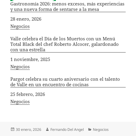
Gastronomía 2026: menos excesos, más experiencias
y una nueva forma de sentarse a la mesa
Fecha
28 enero, 2026
In relation to
Negocios
Valle celebra el Día de los Muertos con un Menú
Total Black del chef Roberto Alcocer, galardonado
con una estrella
Fecha
1 noviembre, 2025
In relation to
Negocios
Pargot celebra su cuarto aniversario con el talento
de Valle en un encuentro de cocinas
Fecha
25 febrero, 2026
In relation to
Negocios
Publicado
Autor
Categorías
30 enero, 2026
Fernando Del Angel
Negocios
el