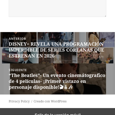
Navegación
ANTERIOR
de
DISNEY+ REVELA UNA PROGRAMACIÓN
Entrada
entradas
IMPERDIBLE DE SERIES COREANAS QUE
anterior:
ESTRENAN EN 2026
SIGUIENTE
“The Beatles”- Un evento cinemátografico
Siguiente
de 4 películas- ¡Primer vistazo en
entrada:
personaje disponible!🎬🎸🎶
Privacy Policy
Creado con WordPress