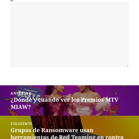
Navegación
ANTERIOR
de
¿Dónde y cuándo ver los Premios MTV
Entrada
entradas
MIAW?
anterior:
SIGUIENTE
Grupos de Ransomware usan
Siguiente
herramientas de Red Teaming en contra
entrada: