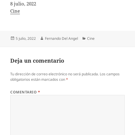
Fecha
8 julio, 2022
In relation to
Cine
Publicado
Autor
Categorías
5 julio, 2022
Fernando Del Angel
Cine
el
Deja un comentario
Tu dirección de correo electrónico no será publicada.
Los campos
obligatorios están marcados con
*
COMENTARIO
*