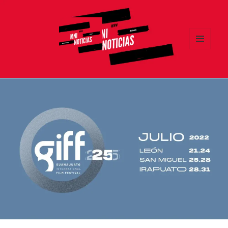
MENÚ
Y
MNI NOTICIAS
WIDGETS