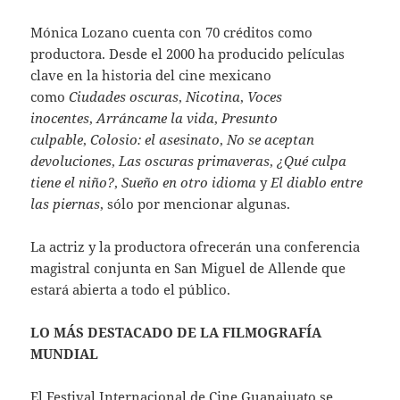
Mónica Lozano cuenta con 70 créditos como
productora. Desde el 2000 ha producido películas
clave en la historia del cine mexicano
como
Ciudades oscuras
,
Nicotina
,
Voces
inocentes
,
Arráncame la vida
,
Presunto
culpable
,
Colosio: el asesinato
,
No se aceptan
devoluciones
,
Las oscuras primaveras
,
¿Qué culpa
tiene el niño?
,
Sueño en otro idioma
y
El diablo entre
las piernas
, sólo por mencionar algunas.
La actriz y la productora ofrecerán una conferencia
magistral conjunta en San Miguel de Allende que
estará abierta a todo el público.
LO MÁS DESTACADO DE LA FILMOGRAFÍA
MUNDIAL
El Festival Internacional de Cine Guanajuato se