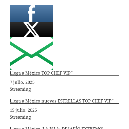
Llega a México ¨TOP CHEF VIP¨
Fecha
7 julio, 2025
In relation to
Streaming
Llega a México nuevas ESTRELLAS ¨TOP CHEF VIP¨
Fecha
15 julio, 2025
In relation to
Streaming
Llega a México ‘LA ISLA: DESAFÍO EXTREMO’