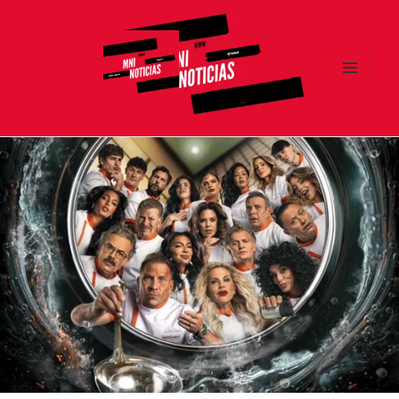
MENÚ
Y
MNI NOTICIAS
WIDGETS