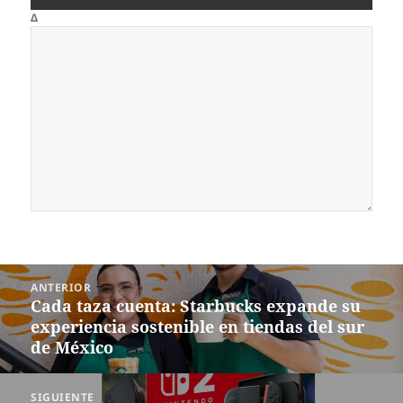
Δ
Navegación
ANTERIOR
de
Cada taza cuenta: Starbucks expande su
Entrada
entradas
experiencia sostenible en tiendas del sur
anterior:
de México
SIGUIENTE