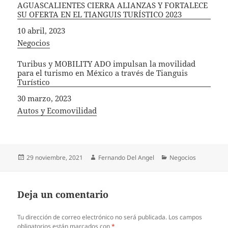
AGUASCALIENTES CIERRA ALIANZAS Y FORTALECE
SU OFERTA EN EL TIANGUIS TURÍSTICO 2023
Fecha
10 abril, 2023
In relation to
Negocios
Turibus y MOBILITY ADO impulsan la movilidad
para el turismo en México a través de Tianguis
Turístico
Fecha
30 marzo, 2023
In relation to
Autos y Ecomovilidad
Publicado
Autor
Categorías
29 noviembre, 2021
Fernando Del Angel
Negocios
el
Deja un comentario
Tu dirección de correo electrónico no será publicada.
Los campos
obligatorios están marcados con
*