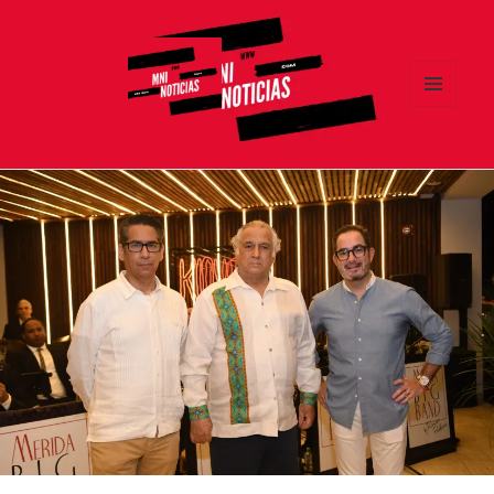
MENÚ
Y
MNI NOTICIAS
WIDGETS