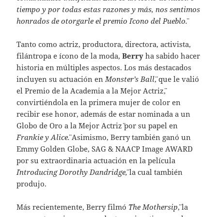
tiempo y por todas estas razones y más, nos sentimos
honrados de otorgarle el premio ¨Icono del Pueblo¨.
Tanto como actriz, productora, directora, activista,
filántropa e ícono de la moda,
Berry
ha sabido hacer
historia en múltiples aspectos. Los más destacados
incluyen su actuación en ¨
Monster’s Ball
¨, que le valió
el Premio de la Academia a la ¨Mejor Actriz¨,
convirtiéndola en la primera mujer de color en
recibir ese honor, además de estar nominada a un
Globo de Oro a la ¨Mejor Actriz¨ por su papel en
¨Frankie y Alice¨.
Asimismo, Berry también ganó un
Emmy Golden Globe, SAG & NAACP Image AWARD
por su extraordinaria actuación en la película
¨Introducing Dorothy Dandridge¨,
la cual también
produjo.
Más recientemente, Berry filmó
¨The Mothersip¨
, la