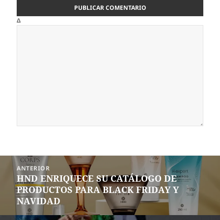
Δ
Navegación
ANTERIOR
de
HND ENRIQUECE SU CATÁLOGO DE
Entrada
entradas
PRODUCTOS PARA BLACK FRIDAY Y
anterior:
NAVIDAD