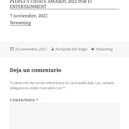
PEOPLE’S CHOICE AWARDS 2022 POR E!
ENTERTAINMENT
Fecha
7 noviembre, 2022
In relation to
Streaming
Publicado
Autor
Categorías
25 noviembre, 2021
Fernando Del Angel
Streaming
el
Deja un comentario
Tu dirección de correo electrónico no será publicada.
Los campos
obligatorios están marcados con
*
COMENTARIO
*