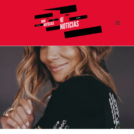
MENÚ
Y
MNI NOTICIAS
WIDGETS