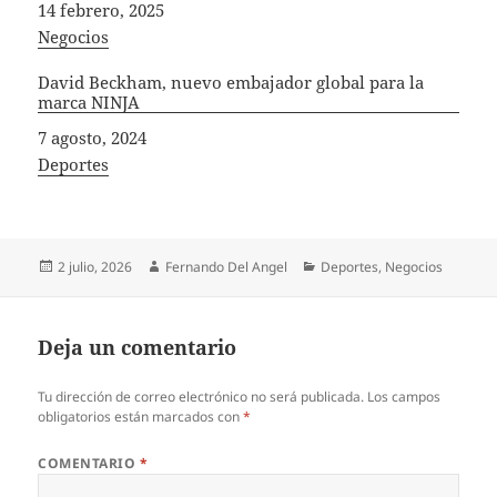
Fecha
14 febrero, 2025
In relation to
Negocios
David Beckham, nuevo embajador global para la
marca NINJA
Fecha
7 agosto, 2024
In relation to
Deportes
Publicado
Autor
Categorías
2 julio, 2026
Fernando Del Angel
Deportes
,
Negocios
el
Deja un comentario
Tu dirección de correo electrónico no será publicada.
Los campos
obligatorios están marcados con
*
COMENTARIO
*