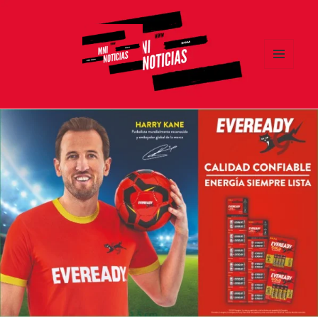
MENÚ
Y
MNI NOTICIAS
WIDGETS