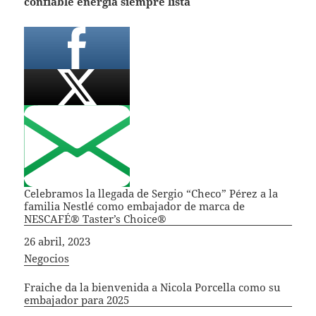
confiable energía siempre lista
Celebramos la llegada de Sergio “Checo” Pérez a la
familia Nestlé como embajador de marca de
NESCAFÉ® Taster’s Choice®
Fecha
26 abril, 2023
In relation to
Negocios
Fraiche da la bienvenida a Nicola Porcella como su
embajador para 2025