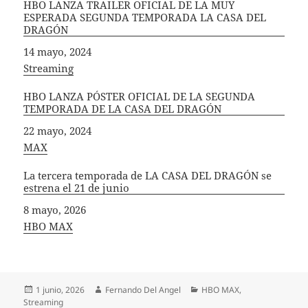
HBO LANZA TRAILER OFICIAL DE LA MUY
ESPERADA SEGUNDA TEMPORADA LA CASA DEL
DRAGÓN
Fecha
14 mayo, 2024
In relation to
Streaming
HBO LANZA PÓSTER OFICIAL DE LA SEGUNDA
TEMPORADA DE LA CASA DEL DRAGÓN
Fecha
22 mayo, 2024
In relation to
MAX
La tercera temporada de LA CASA DEL DRAGÓN se
estrena el 21 de junio
Fecha
8 mayo, 2026
In relation to
HBO MAX
Publicado
Autor
Categorías
1 junio, 2026
Fernando Del Angel
HBO MAX
,
el
Streaming