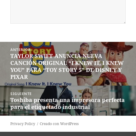
Navegación
ANTERIOR
de
TAYLOR SWIFT ANUNCIA NUEVA
Entrada
entradas
CANCIÓN ORIGINAL “I KNEW IT, I KNEW
anterior:
YOU” PARA “TOY STORY 5” DE DISNEY Y
PIXAR
SIGUIENTE
Toshiba presenta una impresora perfecta
Siguiente
para el etiquetado industrial
entrada:
Privacy Policy
Creado con WordPress