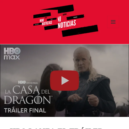
MENÚ
Y
MNI NOTICIAS
WIDGETS