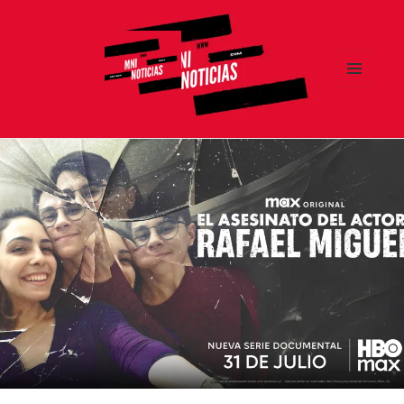
MENÚ
Y
MNI NOTICIAS
WIDGETS