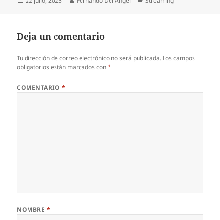
Publicado
Autor
Categorías
22 julio, 2025
Fernando Del Angel
Streaming
el
Deja un comentario
Tu dirección de correo electrónico no será publicada.
Los campos
obligatorios están marcados con
*
COMENTARIO
*
NOMBRE
*