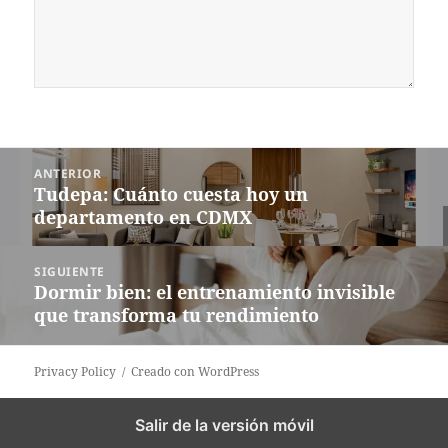
Navegación
ANTERIOR
de
Tudepa: Cuánto cuesta hoy un
Entrada
entradas
departamento en CDMX
anterior:
SIGUIENTE
Dormir bien: el entrenamiento invisible
Siguiente
que transforma tu rendimiento
entrada:
Privacy Policy
Creado con WordPress
Salir de la versión móvil