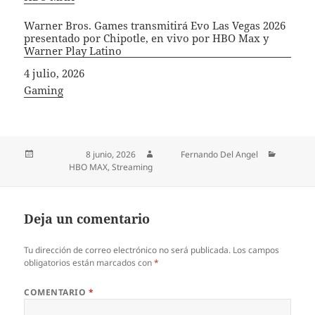
Warner Bros. Games transmitirá Evo Las Vegas 2026
presentado por Chipotle, en vivo por HBO Max y
Warner Play Latino
Fecha
4 julio, 2026
In relation to
Gaming
Publicado el
8 junio, 2026
Autor
Fernando Del Angel
Categorías
HBO MAX
,
Streaming
Deja un comentario
Tu dirección de correo electrónico no será publicada.
Los campos
obligatorios están marcados con
*
COMENTARIO
*