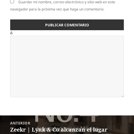
Guardar mi nombre, correo electrónico y sitio web en este
navegador para la próxima vez que haga un comentario.
Δ
Navegación
ANTERIOR
de
Zeekr | Lynk & Co alcanzan el lugar
Entrada
entradas