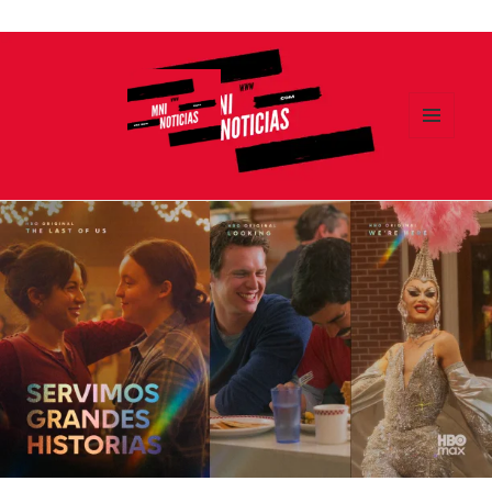
Ir
al
contenido
MENÚ
Y
MNI NOTICIAS
WIDGETS