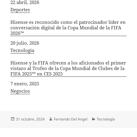
Fecha
22 abril, 2026
In relation to
Deportes
Hisense es reconocido como el patrocinador líder en
conversación digital de la Copa Mundial de la FIFA
2026™
Fecha
20 julio, 2026
In relation to
Tecnología
Hisense y la FIFA ofrecen a los aficionados el primer
vistazo al Trofeo de la Copa Mundial de Clubes de la
FIFA 2025™ en CES 2025
Fecha
7 enero, 2025
In relation to
Negocios
Publicado
Autor
Categorías
31 octubre, 2024
Fernando Del Angel
Tecnología
el