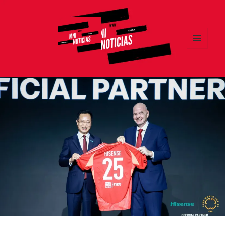
MENÚ
Y
MNI NOTICIAS
WIDGETS