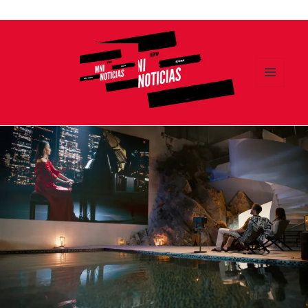
Ir
al
contenido
MENÚ
Y
MNI NOTICIAS
WIDGETS