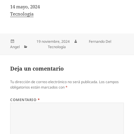
Fecha
14 mayo, 2024
In relation to
Tecnología
Publicado el
19 noviembre, 2024
Autor
Fernando Del
Angel
Categorías
Tecnología
Deja un comentario
Tu dirección de correo electrónico no será publicada.
Los campos
obligatorios están marcados con
*
COMENTARIO
*