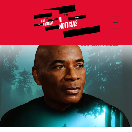
MENÚ
Y
MNI NOTICIAS
WIDGETS