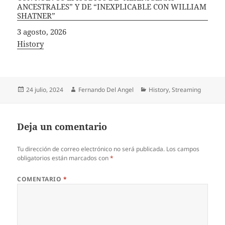
ANCESTRALES” Y DE “INEXPLICABLE CON WILLIAM
SHATNER”
Fecha
3 agosto, 2026
In relation to
History
Publicado
Autor
Categorías
24 julio, 2024
Fernando Del Angel
History
,
Streaming
el
Deja un comentario
Tu dirección de correo electrónico no será publicada.
Los campos
obligatorios están marcados con
*
COMENTARIO
*