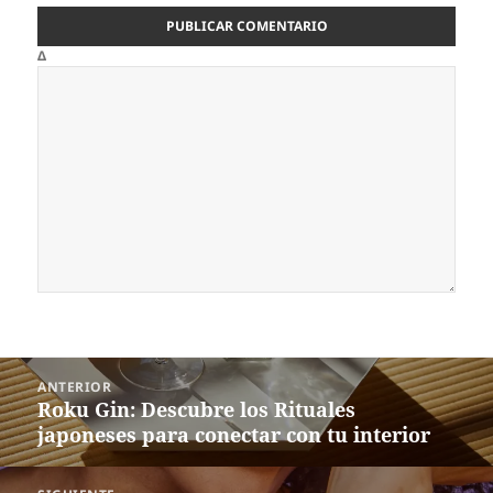
Δ
Navegación
ANTERIOR
de
Roku Gin: Descubre los Rituales
Entrada
entradas
japoneses para conectar con tu interior
anterior: