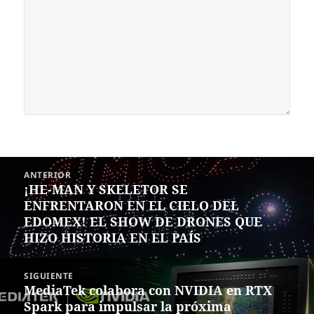
Navegación
ANTERIOR
de
¡HE-MAN Y SKELETOR SE
Entrada
entradas
ENFRENTARON EN EL CIELO DEL
anterior:
EDOMEX! EL SHOW DE DRONES QUE
HIZO HISTORIA EN EL PAÍS
SIGUIENTE
MediaTek colabora con NVIDIA en RTX
Siguiente
Spark para impulsar la próxima
entrada: