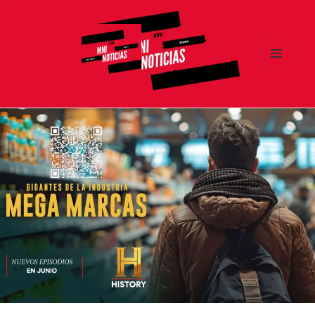
MENÚ
Y
MNI NOTICIAS
WIDGETS