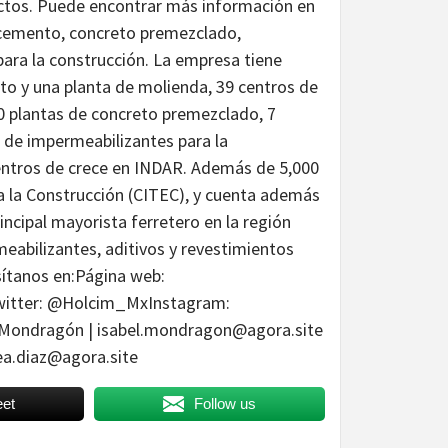
ctos. Puede encontrar más información en
cemento, concreto premezclado,
para la construcción. La empresa tiene
nto y una planta de molienda, 39 centros de
70 plantas de concreto premezclado, 7
 de impermeabilizantes para la
entros de crece en INDAR. Además de 5,000
a la Construcción (CITEC), y cuenta además
incipal mayorista ferretero en la región
abilizantes, aditivos y revestimientos
sítanos en:Página web:
witter: @Holcim_MxInstagram:
Mondragón | isabel.mondragon@agora.site
rea.diaz@agora.site
et
Follow us