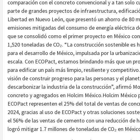
comparación con el concreto convencional y a tan solo c
parte de grandes proyectos de infraestructura, edificació
Libertad en Nuevo León, que presentó un ahorro de 80 mil
emisiones mitigadas del consumo de energía eléctrica de
que se consolidó como el primer proyecto en México co
1,520 toneladas de CO₂. “La construcción sostenible es 
para el desarrollo de México, impulsada por la urbanizació
escala. Con ECOPact, estamos brindando más que un pro
para edificar un país más limpio, resiliente y competitiv
visión de construir progreso para las personas y el plan
descarbonizar la industria de la construcción”, afirmó M
concreto y agregados en Holcim México.Holcim México p
ECOPact representen el 25% del total de ventas de conc
2024, gracias al uso de ECOPact y otras soluciones sos
el 56% de las ventas de cemento con una reducción de 
logró mitigar 1.7 millones de toneladas de CO₂ en Méxic