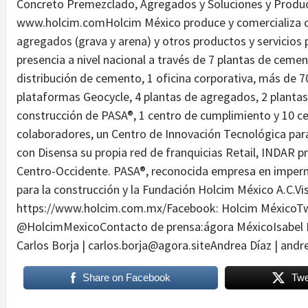
Concreto Premezclado, Agregados y Soluciones y Produ
www.holcim.comHolcim México produce y comercializa 
agregados (grava y arena) y otros productos y servicios 
presencia a nivel nacional a través de 7 plantas de ceme
distribución de cemento, 1 oficina corporativa, más de 
plataformas Geocycle, 4 plantas de agregados, 2 plantas
construcción de PASA®, 1 centro de cumplimiento y 10 c
colaboradores, un Centro de Innovación Tecnológica par
con Disensa su propia red de franquicias Retail, INDAR pr
Centro-Occidente. PASA®, reconocida empresa en imperme
para la construcción y la Fundación Holcim México A.C.Vi
https://www.holcim.com.mx/Facebook: Holcim MéxicoT
@HolcimMexicoContacto de prensa:ágora MéxicoIsabel 
Carlos Borja | carlos.borja@agora.siteAndrea Díaz | and
Share on Facebook
Twe